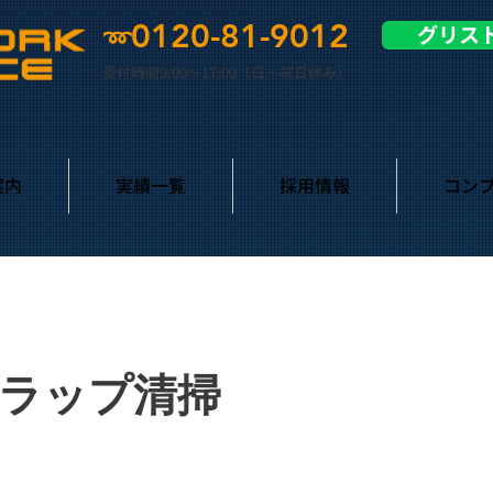
0120-81-9012
グリス
➿
受付時間9:00〜17:00（日・祝日休み）
案内
実績一覧
採用情報
コン
ラップ清掃