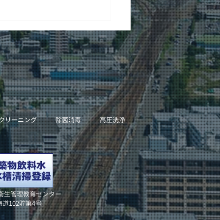
ストラップ清掃
クリーニング
除菌消毒
高圧洗浄
衛生管理教育センター
道102貯第4号