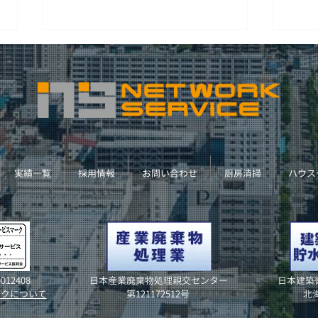
グリ
床面剥離ワックス塗布作業
実績一覧
採用情報
お問い合わせ
厨房清掃
ハウス
012408
日本産業廃棄物処理親交センター
日本建築
ークについて
第121172512号
北海