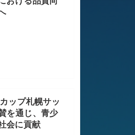
における品質向
へ
ナカップ札幌サッ
賛を通じ、青少
社会に貢献