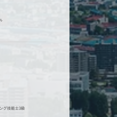
ル
ング技能士3級