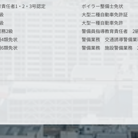
責任者1・2・3号認定
ボイラー整備士免状
級
大型二種自動車免許証
級
大型一種自動車免許
務2級
警備員指導教育責任者 2
4類免状
警備業務 交通誘導警備業
6類免状
警備業務 施設警備業務 