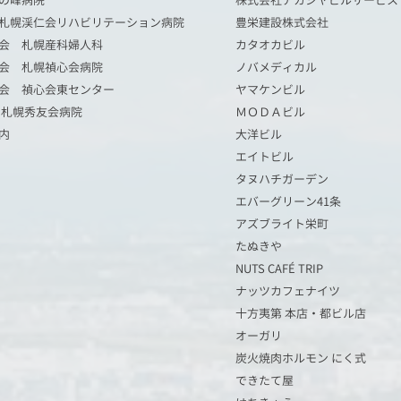
の峰病院
株式会社アカシヤビルサービス
札幌渓仁会リハビリテーション病院
​​豊栄建設株式会社
会 札幌産科婦人科
カタオカビル
会 札幌禎心会病院
ノバメディカル
会 禎心会東センター
ヤマケンビル
 札幌秀友会病院
ＭＯＤＡビル
内
大洋ビル
エイトビル
タヌハチガーデン
エバーグリーン41条
アズブライト栄町
たぬきや
NUTS CAFÉ TRIP
ナッツカフェナイツ
十方夷第 本店・都ビル店
オーガリ
炭火焼肉ホルモン にく式
できたて屋