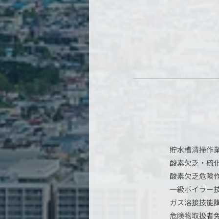
貯水槽清掃作
酸素欠乏・硫
酸素欠乏危険
一級ボイラー
ガス溶接技能
危険物取扱者