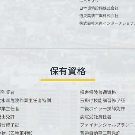
はちきょう
日本環境設備株式会社
道央美装工業株式会社
株式会社大東インターナショナ
​保有資格
業監督者
損害保険普通資格
化水素危険作業主任者特例
玉掛け技能講習修了証
作業主任者
二級ボイラー技師免許
技士免許
病院受託責任者
講習修了証
ファイナンシャルプランニ
免状（乙種第4種）
普通自動車二輪免許