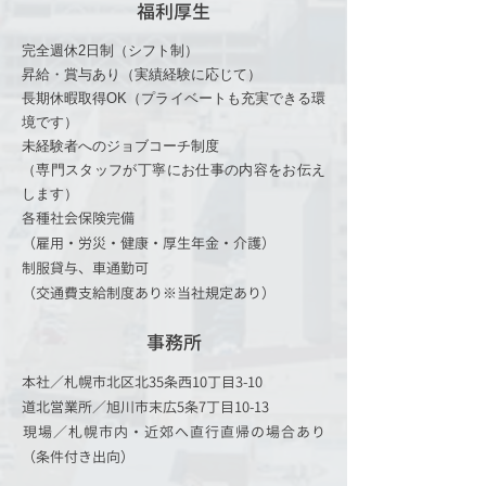
福利厚生
完全週休2日制（シフト制）
昇給・賞与あり（実績経験に応じて）
​長期休暇取得OK（プライベートも充実できる環
境です）
未経験者へのジョブコーチ制度
（専門スタッフが丁寧にお仕事の内容をお伝え
します）
各種社会保険完備
（雇用・労災・健康・厚生年金・介護）
制服貸与、車通勤可
​（交通費支給制度あり※当社規定あり）
事務所
本社／札幌市北区北35条西10丁目3-10
道北営業所／旭川市末広5条7丁目10-13
​現場／札幌市内・近郊へ直行直帰の場合あり
（条件付き出向）