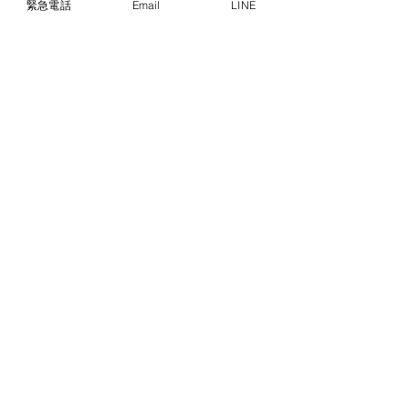
緊急電話
Email
LINE
スタッフインタビュー｜
清掃ロボットを
認定番号G(1)-1510012408
入社2ヶ月・Aさん
した―病院の日
医療関連サービスマークについて